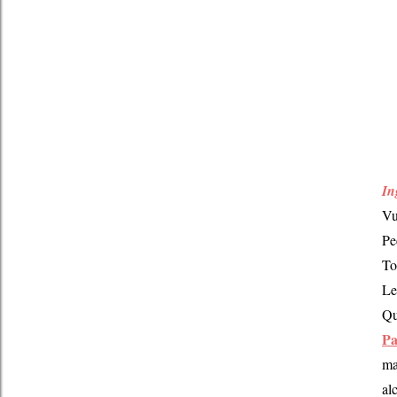
In
Vu
Pe
To
Le
Qu
Pa
ma
al