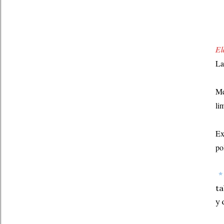
El
La
Me
li
Ex
po
ta
y